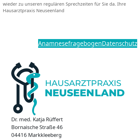
wieder zu unseren regulären Sprechzeiten für Sie da. Ihre
Hausarztpraxis Neuseenland
Anamnesefragebogen
Datenschutz
H
A
USARZT
P
R
A
X
IS
NEUSEEN
L
AND
Dr. med. Katja Rüffert
Bornaische Straße 46
04416 Markkleeberg