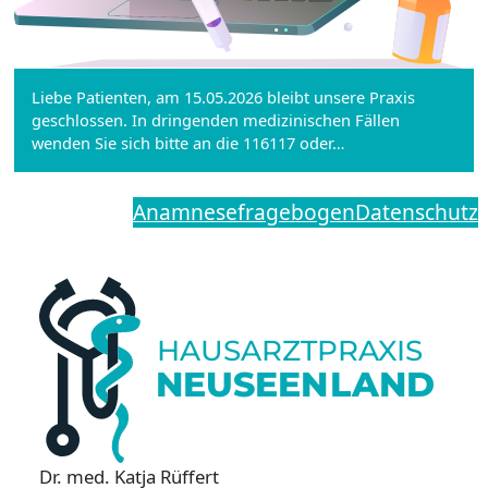
Liebe Patienten, am 15.05.2026 bleibt unsere Praxis
geschlossen. In dringenden medizinischen Fällen
wenden Sie sich bitte an die 116117 oder…
Anamnesefragebogen
Datenschutz
H
A
USARZT
P
R
A
X
IS
NEUSEEN
L
AND
Dr. med. Katja Rüffert