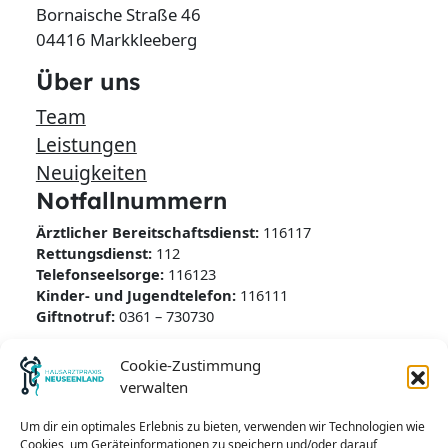
Bornaische Straße 46
04416 Markkleeberg
Über uns
Team
Leistungen
Neuigkeiten
Notfallnummern
Ärztlicher Bereitschaftsdienst:
116117
Rettungsdienst:
112
Telefonseelsorge:
116123
Kinder- und Jugendtelefon:
116111
Giftnotruf:
0361 – 730730
Kontakt
Cookie-Zustimmung
verwalten
Mail:
Servicenummer:
0341-33399672
Um dir ein optimales Erlebnis zu bieten, verwenden wir Technologien wie
Tel.:
0341-3380615
Cookies, um Geräteinformationen zu speichern und/oder darauf